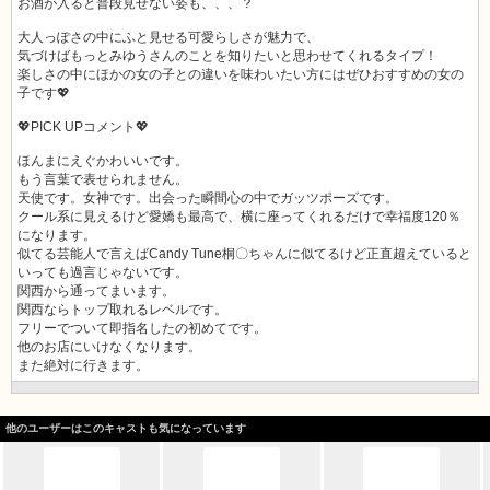
お酒が入ると普段見せない姿も、、、？
大人っぽさの中にふと見せる可愛らしさが魅力で、
気づけばもっとみゆうさんのことを知りたいと思わせてくれるタイプ！
楽しさの中にほかの女の子との違いを味わいたい方にはぜひおすすめの女の
子です💖
💖PICK UPコメント💖
ほんまにえぐかわいいです。
もう言葉で表せられません。
天使です。女神です。出会った瞬間心の中でガッツポーズです。
クール系に見えるけど愛嬌も最高で、横に座ってくれるだけで幸福度120％
になります。
似てる芸能人で言えばCandy Tune桐〇ちゃんに似てるけど正直超えていると
いっても過言じゃないです。
関西から通ってまいます。
関西ならトップ取れるレベルです。
フリーでついて即指名したの初めてです。
他のお店にいけなくなります。
また絶対に行きます。
他のユーザーはこのキャストも気になっています