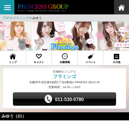
TOP
>
フラミンゴ
>
みゆう
トップ
キャスト
出勤情報
イベント
その他
圧倒的ビジュアル
フラミンゴ
札幌市中央区南6条西2丁目8番地4 PRINCE6.2BLD 4F
営業時間 : 19:30～LAST
011-530-0780
みゆう（21）