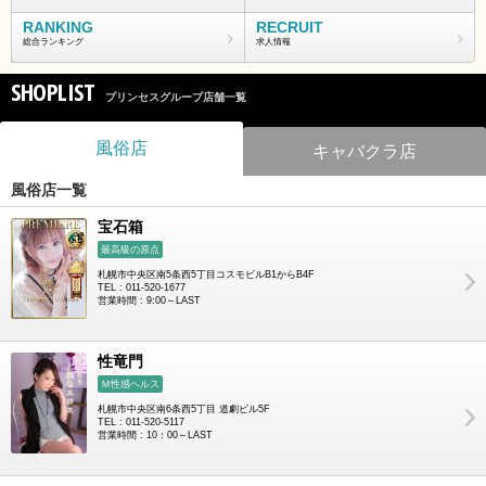
RANKING
RECRUIT
総合ランキング
求人情報
SHOPLIST
プリンセスグループ店舗一覧
風俗店
キャバクラ店
風俗店一覧
宝石箱
最高級の原点
札幌市中央区南5条西5丁目コスモビルB1からB4F
TEL : 011-520-1677
営業時間 : 9:00～LAST
性竜門
Ｍ性感ヘルス
札幌市中央区南6条西5丁目 道劇ビル5F
TEL : 011-520-5117
営業時間 : 10：00～LAST