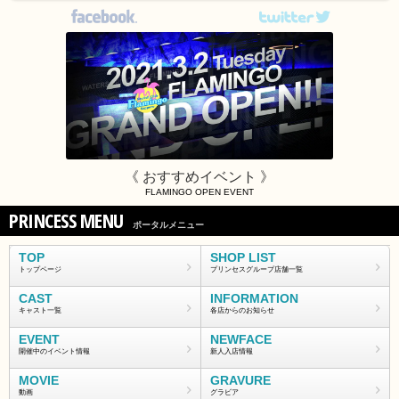
《 おすすめイベント 》
FLAMINGO OPEN EVENT
PRINCESS MENU
ポータルメニュー
TOP
SHOP LIST
トップページ
プリンセスグループ店舗一覧
CAST
INFORMATION
キャスト一覧
各店からのお知らせ
EVENT
NEWFACE
開催中のイベント情報
新人入店情報
MOVIE
GRAVURE
動画
グラビア