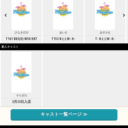
あすか()
あいり(22)
あやり(21
 W- H-
T- B-(-) W- H-
T167 B88(D) W65 H86
T160 B95(E) W
新人キャスト
そら(21)
3月23日入店
キャスト一覧ページ ≫