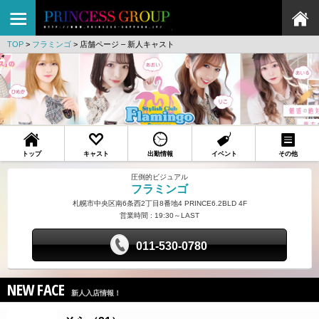
TOP
>
フラミンゴ
>
店舗ページ – 新人キャスト
トップ
キャスト
出勤情報
イベント
その他
圧倒的ビジュアル
フラミンゴ
札幌市中央区南6条西2丁目8番地4 PRINCE6.2BLD 4F
営業時間 : 19:30～LAST
011-530-0780
NEW FACE
新人入店情報！